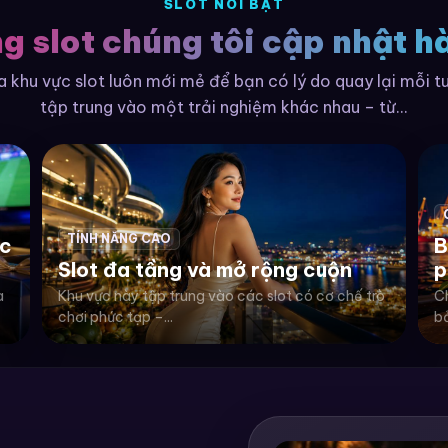
SLOT NÔI BẬT
g slot chúng tôi cập nhật h
a khu vực slot luôn mới mẻ để bạn có lý do quay lại mỗi t
tập trung vào một trải nghiệm khác nhau – từ...
TÍNH NĂNG CAO
ic
B
Slot đa tầng và mở rộng cuộn
p
à
Khu vực này tập trung vào các slot có cơ chế trò
Ch
chơi phức tạp –...
bả