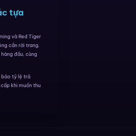
ác tựa
ming và Red Tiger
g cần rời trang.
 hàng đầu, cùng
bảo tỷ lệ trả
 cấp khi muốn thu