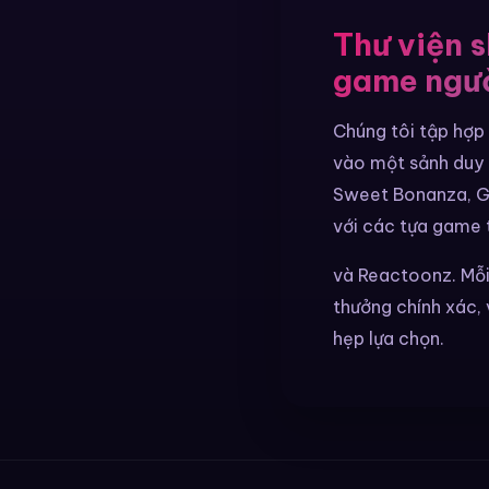
Thư viện 
game ngườ
Chúng tôi tập hợp
vào một sảnh duy 
Sweet Bonanza, G
với các tựa game 
và Reactoonz. Mỗi 
thưởng chính xác, 
hẹp lựa chọn.