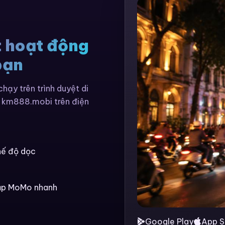
t hoạt động
bạn
hạy trên trình duyệt di
ở km888.mobi trên điện
ế độ dọc
p MoMo nhanh
Google Play
App S