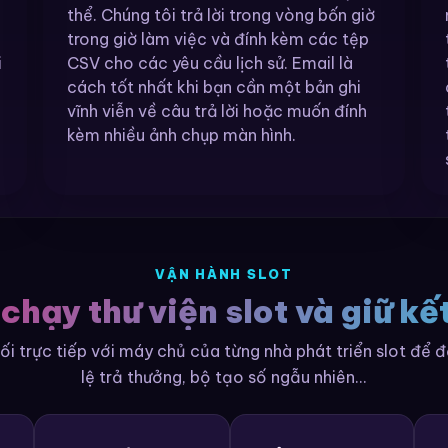
thể. Chúng tôi trả lời trong vòng bốn giờ
trong giờ làm việc và đính kèm các tệp
i
CSV cho các yêu cầu lịch sử. Email là
cách tốt nhất khi bạn cần một bản ghi
vĩnh viễn về câu trả lời hoặc muốn đính
kèm nhiều ảnh chụp màn hình.
VẬN HÀNH SLOT
chạy thư viện slot và giữ k
ối trực tiếp với máy chủ của từng nhà phát triển slot để
lệ trả thưởng, bộ tạo số ngẫu nhiên...