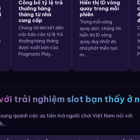
Công bố tỷ lệ trả
Hiển thị ID vòng
D
i
thưởng hàng
quay trong mỗi
c
i
tháng từ nhà
phiên
đ
cung cấp
Trong mỗi vòng
Chúng tôi liên kết đến
C
quay slot, chúng tôi
các báo cáo tỷ lệ trả
c
hiển thị ID vòng
u
thưởng hàng tháng
t
quay duy nhất do
được xuất bản của
t
nhà phát triển tạo
.
Pragmatic Play...
P
ra...
với trải nghiệm slot bạn thấy ở 
xung quanh các ưu tiên mà người chơi Việt Nam nói với
...