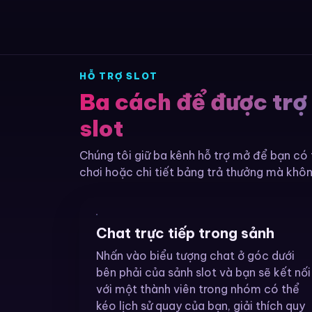
HỖ TRỢ SLOT
Ba cách để được trợ
slot
Chúng tôi giữ ba kênh hỗ trợ mở để bạn có t
chơi hoặc chi tiết bảng trả thưởng mà không
Chat trực tiếp trong sảnh
Nhấn vào biểu tượng chat ở góc dưới
bên phải của sảnh slot và bạn sẽ kết nối
với một thành viên trong nhóm có thể
kéo lịch sử quay của bạn, giải thích quy