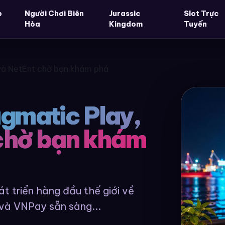
p
Người Chơi Biên
Jurassic
Slot Trực
Hòa
Kingdom
Tuyến
 và NetEnt chờ bạn khám phá
agmatic Play,
 chờ bạn khám
t triển hàng đầu thế giới về
và VNPay sẵn sàng...