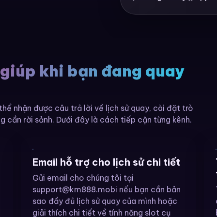
 giúp khi bạn đang quay
hể nhận được câu trả lời về lịch sử quay, cài đặt trò
 cần rời sảnh. Dưới đây là cách tiếp cận từng kênh.
Email hỗ trợ cho lịch sử chi tiết
Gửi email cho chúng tôi tại
support@km888.mobi
nếu bạn cần bản
sao đầy đủ lịch sử quay của mình hoặc
giải thích chi tiết về tính năng slot cụ