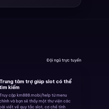
Đội ngũ trực tuyến
Trung tâm trợ giúp slot có thể
tìm kiếm
Truy cập km888.mobi/help từ menu
chính và bạn sẽ thấy một thư viện các
bài viết về quy tắc slot, cơ chế tính