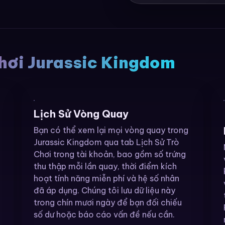
hơi Jurassic Kingdom
Lịch Sử Vòng Quay
Bạn có thể xem lại mọi vòng quay trong
Jurassic Kingdom qua tab Lịch Sử Trò
Chơi trong tài khoản, bao gồm số trứng
thu thập mỗi lần quay, thời điểm kích
hoạt tính năng miễn phí và hệ số nhân
đã áp dụng. Chúng tôi lưu dữ liệu này
trong chín mươi ngày để bạn đối chiếu
số dư hoặc báo cáo vấn đề nếu cần.