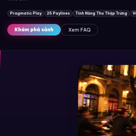
Pragmatic Play
25 Paylines
Tính Năng Thu Thập Trứng
V
Khám phá sảnh
Xem FAQ