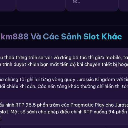
sở...
i km888 Và Các Sảnh Slot Khác
hu thập trứng trên server và đồng bộ tức thì giữa mobile, t
n trình duyệt khiến bạn mất tiến độ khi chuyển thiết bị ho
ủa chúng tôi ghi lại từng vòng quay Jurassic Kingdom với t
ối chiếu khi cần. Các nền tảng khác thường chỉ hiển thị tổ
cấu hình RTP 96,5 phần trăm của Pragmatic Play cho Jura
slot. Một số sảnh cho phép điều chỉnh RTP xuống 94 phần 
.