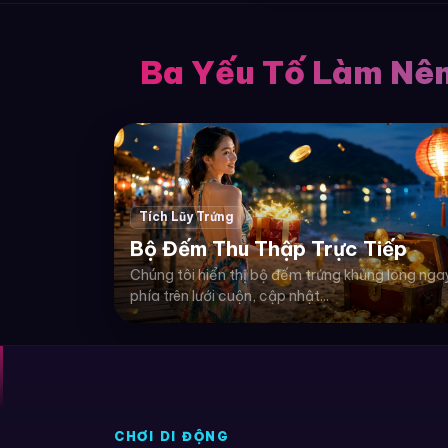
Ba Yếu Tố Làm Nên
Tích Lũy Trứng
Bộ Đếm Thu Thập Trực Tiếp
Chúng tôi hiển thị bộ đếm trứng khủng long nga
phía trên lưới cuộn, cập nhật...
CHƠI DI ĐỘNG