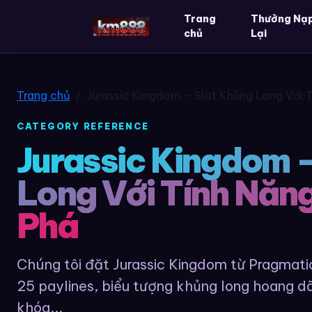
Trang
Thưởng Nạ
km888
chủ
Lại
Trang chủ
Jurassic Kingdom – Slot Khủng Long Với 
CATEGORY REFERENCE
Jurassic Kingdom –
Long Với Tính Năng
Phá
Chúng tôi đặt Jurassic Kingdom từ Pragmatic
25 paylines, biểu tượng khủng long hoang d
khóa...