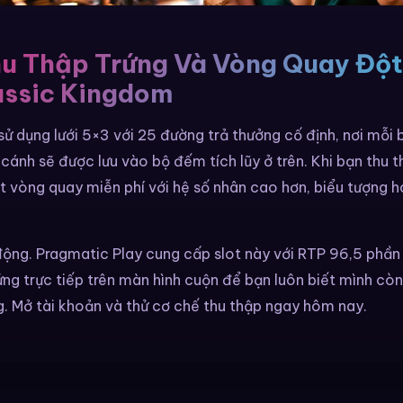
u Thập Trứng Và Vòng Quay Đột
assic Kingdom
ử dụng lưới 5×3 với 25 đường trả thưởng cố định, nơi mỗi 
cánh sẽ được lưu vào bộ đếm tích lũy ở trên. Khi bạn thu t
ạt vòng quay miễn phí với hệ số nhân cao hơn, biểu tượng 
động. Pragmatic Play cung cấp slot này với RTP 96,5 phần
ứng trực tiếp trên màn hình cuộn để bạn luôn biết mình cò
g. Mở tài khoản và thử cơ chế thu thập ngay hôm nay.