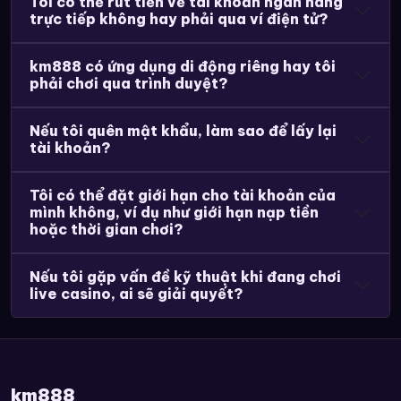
Tôi có thể rút tiền về tài khoản ngân hàng
trực tiếp không hay phải qua ví điện tử?
km888 có ứng dụng di động riêng hay tôi
phải chơi qua trình duyệt?
Nếu tôi quên mật khẩu, làm sao để lấy lại
tài khoản?
Tôi có thể đặt giới hạn cho tài khoản của
mình không, ví dụ như giới hạn nạp tiền
hoặc thời gian chơi?
Nếu tôi gặp vấn đề kỹ thuật khi đang chơi
live casino, ai sẽ giải quyết?
km888