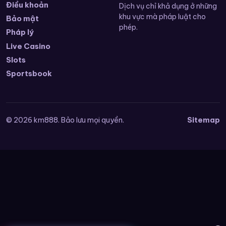
Điều khoản
Dịch vụ chỉ khả dụng ở những
khu vực mà pháp luật cho
Bảo mật
phép.
Pháp lý
Live Casino
Slots
Sportsbook
Sitemap
© 2026 km888. Bảo lưu mọi quyền.