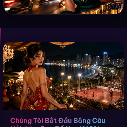
Chúng Tôi Bắt Đầu Bằng Câu