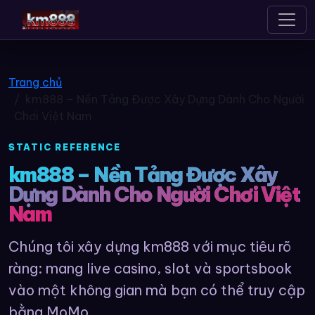
km888
Trang chủ
km888 – Nền Tảng Được Xây Dựng Dành Cho Người
Chơi Việt Nam
STATIC REFERENCE
km888 – Nền Tảng Được Xây
Dựng Dành Cho Người Chơi Việt
Nam
Chúng tôi xây dựng km888 với mục tiêu rõ
ràng: mang live casino, slot và sportsbook
vào một không gian mà bạn có thể truy cập
bằng MoMo...