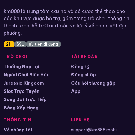
km888 là trung tâm casino và cá cược thể thao cho
các khu vực được hỗ trợ, gồm trang trò chơi, thông tin
thanh toán, hỗ trợ tài khoản và lưu ý về pháp luật địa
phương.
21+
SSL
Ưu tiên di động
TRÒ CHƠI
TÀI KHOẢN
Thưởng Nạp Lại
Đăng ký
Người Chơi Biên Hòa
Đăng nhập
Jurassic Kingdom
Câu hỏi thường gặp
Slot Trực Tuyến
App
Sòng Bài Trực Tiếp
Bảng Xếp Hạng
THÔNG TIN
LIÊN HỆ
Về chúng tôi
support@km888.mobi