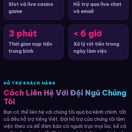
Slot và live casino
Hỗ trợ qua live chat
game
và email
3 phút
< 6 giờ
Thời gian nạp tiền
Xử lý rút tiền trong
trung bình
ngày làm việc
HỖ TRỢ KHÁCH HÀNG
Cách Liên Hệ Với Đội Ngũ Chúng
Tôi
Bạn có thể liên hệ với chúng tôi qua ba kênh chính, tất
cả đều hỗ trợ tiếng Việt. Đội hỗ trợ của chúng tôi làm
việc theo ca để đảm bảo có người trực mọi lúc, kể cả