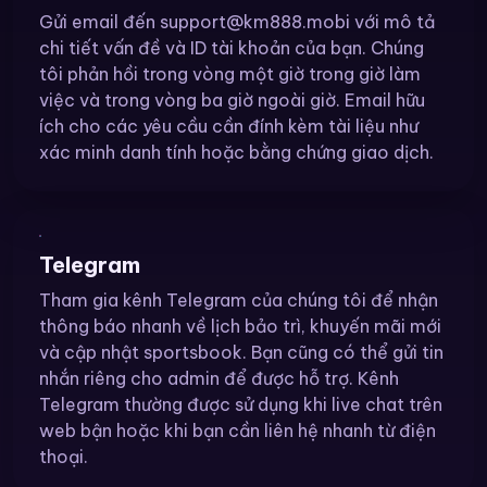
Gửi email đến
support@km888.mobi
với mô tả
chi tiết vấn đề và ID tài khoản của bạn. Chúng
tôi phản hồi trong vòng một giờ trong giờ làm
việc và trong vòng ba giờ ngoài giờ. Email hữu
ích cho các yêu cầu cần đính kèm tài liệu như
xác minh danh tính hoặc bằng chứng giao dịch.
Telegram
Tham gia kênh Telegram của chúng tôi để nhận
thông báo nhanh về lịch bảo trì, khuyến mãi mới
và cập nhật sportsbook. Bạn cũng có thể gửi tin
nhắn riêng cho admin để được hỗ trợ. Kênh
Telegram thường được sử dụng khi live chat trên
web bận hoặc khi bạn cần liên hệ nhanh từ điện
thoại.