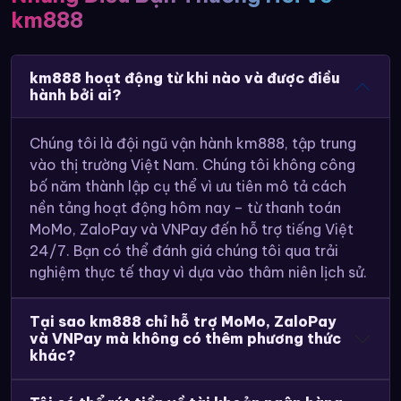
km888
km888 hoạt động từ khi nào và được điều
hành bởi ai?
Chúng tôi là đội ngũ vận hành km888, tập trung
vào thị trường Việt Nam. Chúng tôi không công
bố năm thành lập cụ thể vì ưu tiên mô tả cách
nền tảng hoạt động hôm nay – từ thanh toán
MoMo, ZaloPay và VNPay đến hỗ trợ tiếng Việt
24/7. Bạn có thể đánh giá chúng tôi qua trải
nghiệm thực tế thay vì dựa vào thâm niên lịch sử.
Tại sao km888 chỉ hỗ trợ MoMo, ZaloPay
và VNPay mà không có thêm phương thức
khác?