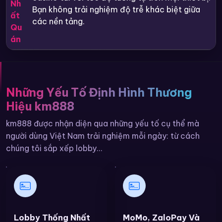
Nh
Bạn không trải nghiệm độ trễ khác biệt giữa
ất
các nền tảng.
Qu
án
Những Yếu Tố Định Hình Thương
Hiệu km888
km888 được nhận diện qua những yếu tố cụ thể mà
người dùng Việt Nam trải nghiệm mỗi ngày: từ cách
chúng tôi sắp xếp lobby...
Lobby Thống Nhất
MoMo, ZaloPay Và