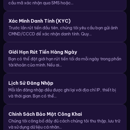
cầu mã xác nhận qua SMS hoặc...
Xác Minh Danh Tính (KYC)
Trước lần rút tiền đầu tiên, chúng tôi yêu cầu bạn gửi ảnh
CMND/CCCD để xác nhận danh tính. Quy...
Giới Hạn Rút Tiền Hàng Ngày
Bạn có thể đặt giới hạn rút tiền tối đa mỗi ngày trong phần
tài khoản của mình. Nếu ai...
Lịch Sử Đăng Nhập
Mỗi lần đăng nhập đều được ghi lại với địa chỉ IP, thiết bị
và thời gian. Bạn có thể...
Chính Sách Bảo Mật Công Khai
Chúng tôi công bố đầy đủ cách chúng tôi thu thập, lưu trữ
và sử dụng dữ liệu cá nhân...