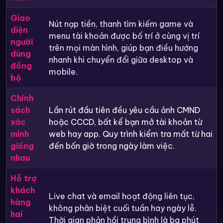
Giao
Nút nạp tiền, thanh tìm kiếm game và
diện
menu tài khoản được bố trí ở cùng vị trí
người
trên mọi màn hình, giúp bạn điều hướng
dùng
nhanh khi chuyển đổi giữa desktop và
đồng
mobile.
bộ
Chính
sách
Lần rút đầu tiên đều yêu cầu ảnh CMND
xác
hoặc CCCD, bất kể bạn mở tài khoản từ
minh
web hay app. Quy trình kiểm tra mất từ hai
giống
đến bốn giờ trong ngày làm việc.
nhau
Hỗ trợ
khách
Live chat và email hoạt động liên tục,
hàng
không phân biệt cuối tuần hay ngày lễ.
hai
Thời gian phản hồi trung bình là ba phút