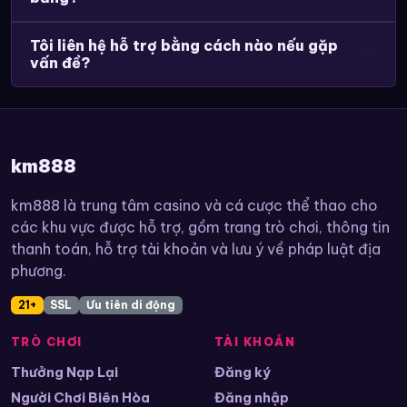
Tôi liên hệ hỗ trợ bằng cách nào nếu gặp
vấn đề?
km888
km888 là trung tâm casino và cá cược thể thao cho
các khu vực được hỗ trợ, gồm trang trò chơi, thông tin
thanh toán, hỗ trợ tài khoản và lưu ý về pháp luật địa
phương.
21+
SSL
Ưu tiên di động
TRÒ CHƠI
TÀI KHOẢN
Thưởng Nạp Lại
Đăng ký
Người Chơi Biên Hòa
Đăng nhập