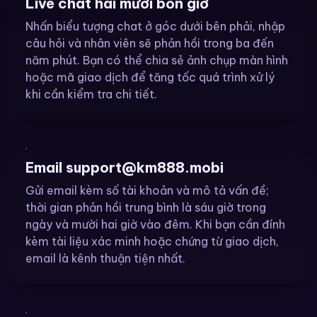
Live chat hai mươi bốn giờ
Nhấn biểu tượng chat ở góc dưới bên phải, nhập
câu hỏi và nhân viên sẽ phản hồi trong ba đến
năm phút. Bạn có thể chia sẻ ảnh chụp màn hình
hoặc mã giao dịch để tăng tốc quá trình xử lý
khi cần kiểm tra chi tiết.
Email
support@km888.mobi
Gửi email kèm số tài khoản và mô tả vấn đề;
thời gian phản hồi trung bình là sáu giờ trong
ngày và mười hai giờ vào đêm. Khi bạn cần đính
kèm tài liệu xác minh hoặc chứng từ giao dịch,
email là kênh thuận tiện nhất.