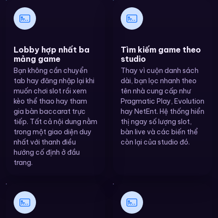
Lobby hợp nhất ba
Tìm kiếm game theo
mảng game
studio
Bạn không cần chuyển
Thay vì cuộn danh sách
tab hay đăng nhập lại khi
dài, bạn lọc nhanh theo
muốn chơi slot rồi xem
tên nhà cung cấp như
kèo thể thao hay tham
Pragmatic Play, Evolution
gia bàn baccarat trực
hay NetEnt. Hệ thống hiển
tiếp. Tất cả nội dung nằm
thị ngay số lượng slot,
trong một giao diện duy
bàn live và các biến thể
nhất với thanh điều
còn lại của studio đó.
hướng cố định ở đầu
trang.