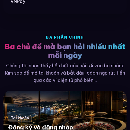
VNPay
BA PHẦN CHÍNH
Ba chủ đề mà bạn hỏi nhiều nhất
mỗi ngày
Chúng tôi nhận thấy hầu hết câu hỏi rơi vào ba nhóm:
làm sao để mở tài khoản và bắt đầu, cách nạp rút tiền
qua các ví điện tử phổ biến...
Tài khoản
Đăng ký và đăng nhập