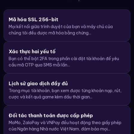
Mã hóa SSL 256-bit
Mọi kết nối giữa trình duyệt của bạn và máy chủ của
chúng tôi đều được mã hóa bằng chứng...
Xác thực hai yếu tố
Bạn có thể bật 2FA trong phần cài đặt tài khoản để yêu
cầu mã OTP qua SMS mỗi lần...
Lịch sử giao dịch đầy đủ
Trong mục tài khoản, bạn xem được từng khoản nạp, rút,
cược và kết quả game kèm dấu thời gian...
Đối tác thanh toán được cấp phép
MoMo, ZaloPay và VNPay đều hoạt động theo giấy phép
của Ngân hàng Nhà nước Việt Nam, đảm bảo mọi...