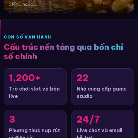
CMND hoặc...
CON SỐ VẬN HÀNH
Cấu trúc nền tảng qua bốn chỉ
số chính
1,200+
22
Trò chơi slot và bàn
Nhà cung cấp game
live
studio
3
24/7
Phương thức nạp rút
Live chat và email
ví điện tử
hỗ trợ