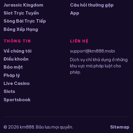
Jurassic Kingdom
Câu hỏi thường gặp
Slot Trực Tuyến
App
Sòng Bài Trực Tiếp
Bảng Xếp Hạng
THÔNG TIN
LIÊN HỆ
Về chúng tôi
support@km888.mobi
Điều khoản
Dịch vụ chỉ khả dụng ở những
khu vực mà pháp luật cho
Bảo mật
phép.
Pháp lý
Live Casino
Slots
Sportsbook
Sitemap
© 2026 km888. Bảo lưu mọi quyền.