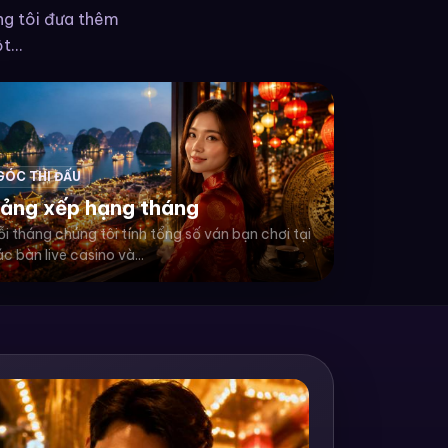
ng tôi đưa thêm
...
GÓC THI ĐẤU
ảng xếp hạng tháng
i tháng chúng tôi tính tổng số ván bạn chơi tại
c bàn live casino và...