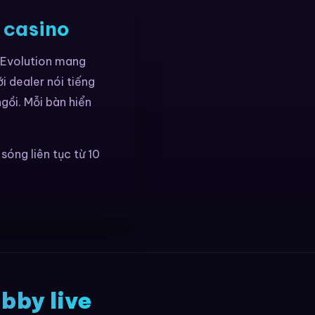
 casino
: Evolution mang
 dealer nói tiếng
gồi. Mỗi bàn hiển
sóng liên tục từ 10
bby live