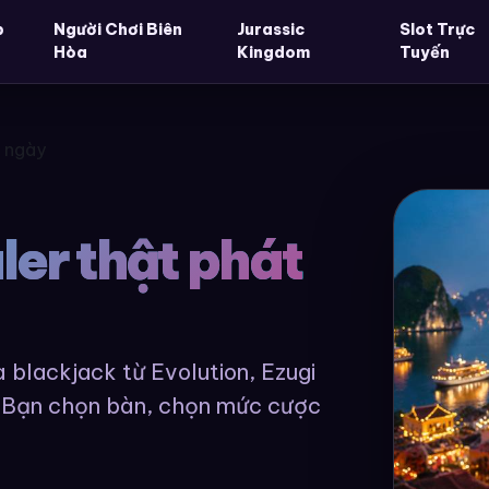
p
Người Chơi Biên
Jurassic
Slot Trực
Hòa
Kingdom
Tuyến
i ngày
ler thật phát
 blackjack từ Evolution, Ezugi
. Bạn chọn bàn, chọn mức cược