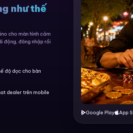
ng như thế
asino cho màn hình cảm
i động, đăng nhập rồi
ế độ dọc cho bàn
at dealer trên mobile
Google Play
App S