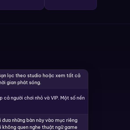
 Bạn lọc theo studio hoặc xem tất cả
hời gian phát sóng.
p cả người chơi nhỏ và VIP. Một số nền
ôi đưa những bàn này vào mục riêng
ười không quen nghe thuật ngữ game