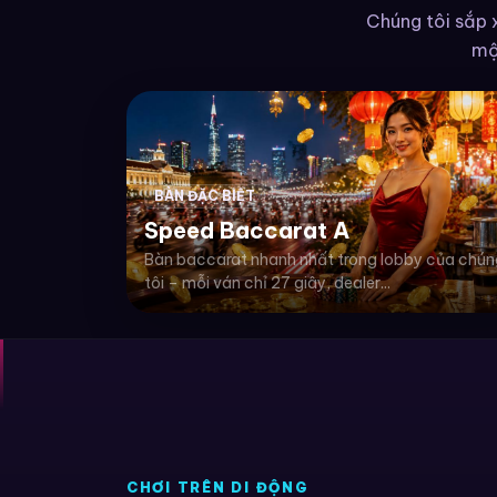
Chúng tôi sắp 
mộ
BÀN ĐẶC BIỆT
Speed Baccarat A
Bàn baccarat nhanh nhất trong lobby của chún
tôi – mỗi ván chỉ 27 giây, dealer...
CHƠI TRÊN DI ĐỘNG