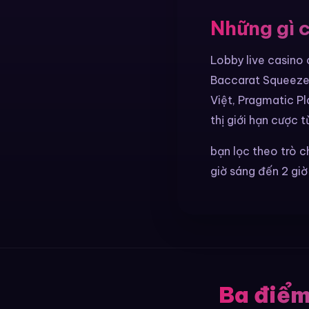
Những gì c
Lobby live casino 
Baccarat Squeeze 
Việt, Pragmatic P
thị giới hạn cược 
bạn lọc theo trò c
giờ sáng đến 2 gi
Ba điểm