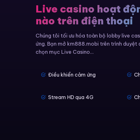
Live casino hoạt độ
nào trên điện thoại
Chúng tôi tối ưu hóa toàn bộ lobby live c
ứng. Bạn mở km888.mobi trên trình duyệt d
chọn mục Live Casino...
Điều khiển cảm ứng
Ch
Stream HD qua 4G
Ch