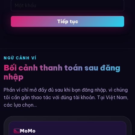
Tiếp tục
NGỮ CẢNH VÍ
Bối cảnh thanh toán sau đăng
nhập
Phần ví chỉ mở đầy đủ sau khi bạn đăng nhập, vì chúng
tôi cần gắn thao tác với đúng tài khoản. Tại Việt Nam,
các lựa chọn...
MoMo