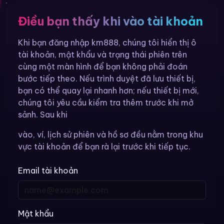
Điều bạn thấy khi vào tài khoản
Khi bạn đăng nhập km888, chúng tôi hiển thị ô
tài khoản, mật khẩu và trạng thái phiên trên
cùng một màn hình để bạn không phải đoán
bước tiếp theo. Nếu trình duyệt đã lưu thiết bị,
bạn có thể quay lại nhanh hơn; nếu thiết bị mới,
chúng tôi yêu cầu kiểm tra thêm trước khi mở
sảnh. Sau khi
vào, ví, lịch sử phiên và hồ sơ đều nằm trong khu
vực tài khoản để bạn rà lại trước khi tiếp tục.
Email tài khoản
Mật khẩu