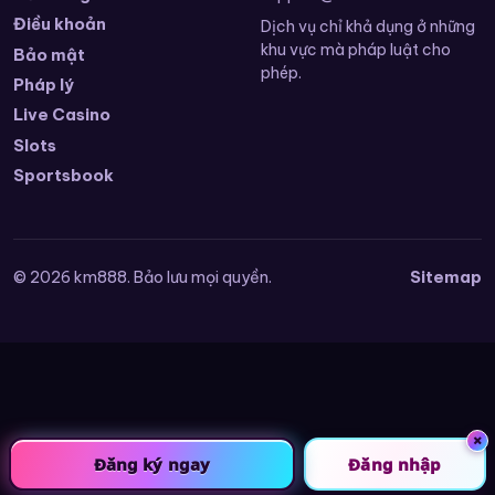
Điều khoản
Dịch vụ chỉ khả dụng ở những
khu vực mà pháp luật cho
Bảo mật
phép.
Pháp lý
Live Casino
Slots
Sportsbook
Sitemap
© 2026 km888. Bảo lưu mọi quyền.
×
Đăng ký ngay
Đăng nhập