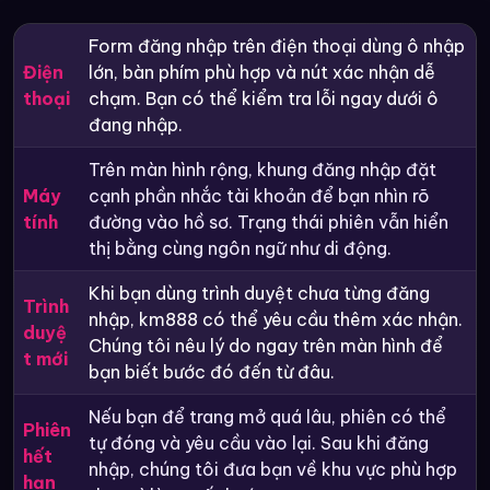
Form đăng nhập trên điện thoại dùng ô nhập
Điện
lớn, bàn phím phù hợp và nút xác nhận dễ
thoại
chạm. Bạn có thể kiểm tra lỗi ngay dưới ô
đang nhập.
Trên màn hình rộng, khung đăng nhập đặt
Máy
cạnh phần nhắc tài khoản để bạn nhìn rõ
tính
đường vào hồ sơ. Trạng thái phiên vẫn hiển
thị bằng cùng ngôn ngữ như di động.
Khi bạn dùng trình duyệt chưa từng đăng
Trình
nhập, km888 có thể yêu cầu thêm xác nhận.
duyệ
Chúng tôi nêu lý do ngay trên màn hình để
t mới
bạn biết bước đó đến từ đâu.
Nếu bạn để trang mở quá lâu, phiên có thể
Phiên
tự đóng và yêu cầu vào lại. Sau khi đăng
hết
nhập, chúng tôi đưa bạn về khu vực phù hợp
hạn