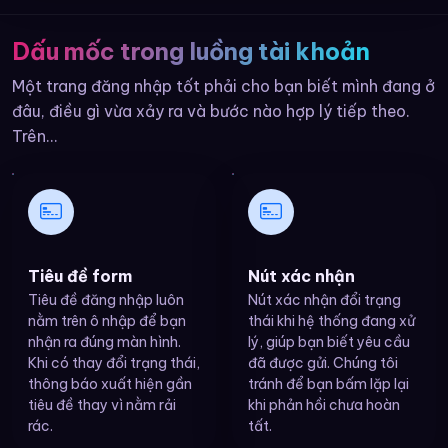
Dấu mốc trong luồng tài khoản
Một trang đăng nhập tốt phải cho bạn biết mình đang ở
đâu, điều gì vừa xảy ra và bước nào hợp lý tiếp theo.
Trên...
Tiêu đề form
Nút xác nhận
Tiêu đề đăng nhập luôn
Nút xác nhận đổi trạng
nằm trên ô nhập để bạn
thái khi hệ thống đang xử
nhận ra đúng màn hình.
lý, giúp bạn biết yêu cầu
Khi có thay đổi trạng thái,
đã được gửi. Chúng tôi
thông báo xuất hiện gần
tránh để bạn bấm lặp lại
tiêu đề thay vì nằm rải
khi phản hồi chưa hoàn
rác.
tất.